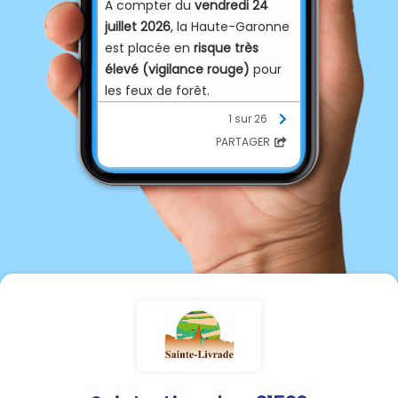
À compter du
vendredi 24
juillet 2026
, la Haute-Garonne
est placée en
risque très
élevé (vigilance rouge)
pour
les feux de forêt.
1 sur 26
➡️ Les mesures préfectorales
PARTAGER
suivantes s'appliquent jusqu'à
la levée de cette vigilance :
❌ Camping sauvage interdit
dans les massifs forestiers.
❌ Tout apport de feu interdit.
❌ De
12 h à 20 h
, interdiction
d'utiliser tout matériel
pouvant provoquer un départ
de feu (disqueuse, broyeur,
tronçonneuse, etc.).
❌ De
12 h à 20 h
, interdiction