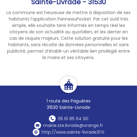
Sainte-Livrade - 31530
des travaux agricoles,
forestiers, d'entretien des
La commune est heureuse de mettre à disposition de ses
habitants l’application PanneauPocket. Par cet outil très
voiries et de toute activité
simple, elle souhaite tenir informés en temps réel les
susceptible de générer un
citoyens de son actualité au quotidien, et les alerter en
incendie.
cas de risques majeurs. Cette solution gratuite pour les
habitants, sans récolte de données personnelles et sans
📞
En cas de départ de feu :
publicité, permet d’établir un véritable lien privilégié entre
composez immédiatement le
le maire et ses citoyens.
18 ou le 112
en indiquant
précisément le lieu de
l'incendie.
Soyons tous vigilants et
adoptons les bons gestes
1 route des Paguères
pour protéger nos forêts, nos
31530 Sainte-Livrade
espaces naturels et nos
05 61 85 64 90
habitations.
mairie.ste.livrade@orange.fr
http://www.sainte-livrade31.fr
Pour en savoir plus : 👇