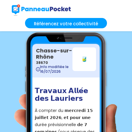
Référencez votre collectivité
Chasse-sur-
Rhône
38670
Info modifiée le
16/07/2026
𝗧𝗿𝗮𝘃𝗮𝘂𝘅 𝗔𝗹𝗹𝗲́𝗲
𝗱𝗲𝘀 𝗟𝗮𝘂𝗿𝗶𝗲𝗿𝘀
À compter du 𝗺𝗲𝗿𝗰𝗿𝗲𝗱𝗶 𝟭𝟱
𝗷𝘂𝗶𝗹𝗹𝗲𝘁 𝟮𝟬𝟮𝟲, 𝗲𝘁 𝗽𝗼𝘂𝗿 𝘂𝗻𝗲
durée prévisionnelle 𝗱𝗲 𝟳
𝘀𝗲𝗺𝗮𝗶𝗻𝗲𝘀 (sous réserve des