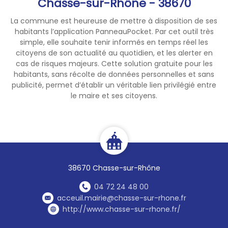
Chasse-sur-Rhône - 38670
parking situé devant le
gymnase.
La commune est heureuse de mettre à disposition de ses
-𝗟𝗮 𝗥𝘂𝗲 𝗱𝘂 𝗦𝗲𝗻𝘁𝗶𝗲𝗿 𝘀𝗲𝗿𝗮
habitants l’application PanneauPocket. Par cet outil très
fermée 𝗮̀ 𝗹𝗮 𝗰𝗶𝗿𝗰𝘂𝗹𝗮𝘁𝗶𝗼𝗻, sauf
simple, elle souhaite tenir informés en temps réel les
pour les riverains.
citoyens de son actualité au quotidien, et les alerter en
cas de risques majeurs. Cette solution gratuite pour les
habitants, sans récolte de données personnelles et sans
publicité, permet d’établir un véritable lien privilégié entre
le maire et ses citoyens.
38670 Chasse-sur-Rhône
04 72 24 48 00
acceuil.mairie@chasse-sur-rhone.fr
http://www.chasse-sur-rhone.fr/