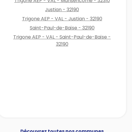
Trigone AEP - VAL - Mansencôme - 32310
Justian - 32190
Trigone AEP - VAL - Justian - 32190
Saint-Paul-de-Baïse - 32190
Trigone AEP - VAL - Saint-Paul-de-Baïse -
32190
Découvrez toutes nos communes