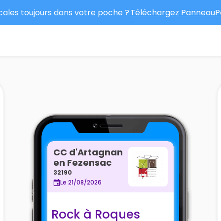
ocales toujours dans votre poche ?
Téléchargez PanneauPo
CC d'Artagnan
en Fezensac
32190
Le 21/08/2026
Rock à Roques