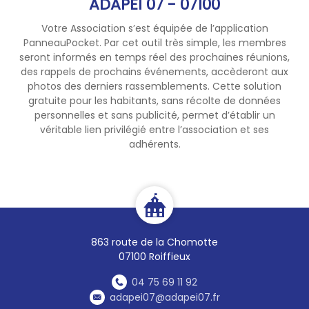
ADAPEI 07 - 07100
Etoile du Berger 04 75 00 27
Votre Association s’est équipée de l’application
56
PanneauPocket. Par cet outil très simple, les membres
PR3A 06 86 24 78 19
seront informés en temps réel des prochaines réunions,
des rappels de prochains événements, accèderont aux
photos des derniers rassemblements. Cette solution
gratuite pour les habitants, sans récolte de données
personnelles et sans publicité, permet d’établir un
véritable lien privilégié entre l’association et ses
adhérents.
863 route de la Chomotte
07100 Roiffieux
04 75 69 11 92
adapei07@adapei07.fr