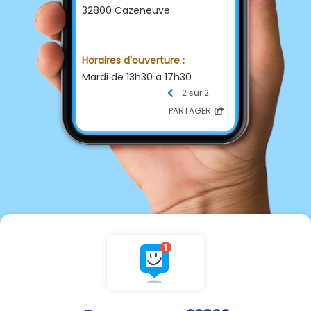
32800 Cazeneuve
Horaires d'ouverture :
Mardi de 13h30 à 17h30
Jeudi de 15h00 à 19h00
2 sur 2
PARTAGER
Contacter la Mairie :
☎ Téléphone
05 62 09 90 15
📩 E-mail
mairiecazeneuve@gmail.com