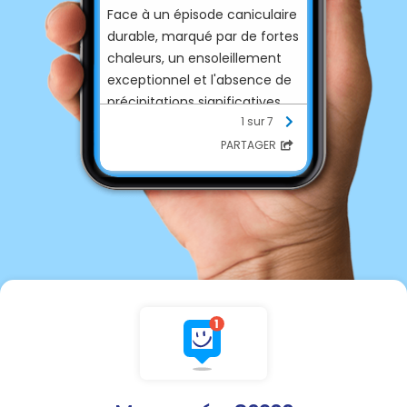
Face à un épisode caniculaire
durable, marqué par de fortes
chaleurs, un ensoleillement
exceptionnel et l'absence de
précipitations significatives,
1 sur 7
les ressources en eau potable
sont fortement sollicitées.
PARTAGER
➡️ Afin de préserver la
ressource et de garantir
l'alimentation en eau potable
de tous, le préfet de la Vienne
place l'ensemble du
département au stade
d'alerte renforcée pour les
usages alimentés par le
réseau d'eau potable,
📅 à compter du lundi 13 juillet