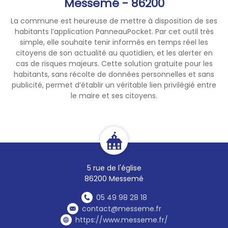
Messemé - 86200
2026 à 08h00.
La commune est heureuse de mettre à disposition de ses
habitants l’application PanneauPocket. Par cet outil très
💦 Chaque geste compte. En
simple, elle souhaite tenir informés en temps réel les
adoptant des usages
citoyens de son actualité au quotidien, et les alerter en
responsables, chacun
cas de risques majeurs. Cette solution gratuite pour les
contribue à préserver
habitants, sans récolte de données personnelles et sans
publicité, permet d’établir un véritable lien privilégié entre
durablement la ressource en
le maire et ses citoyens.
eau.
5 rue de l'église
86200 Messemé
05 49 98 28 18
contact@messeme.fr
https://www.messeme.fr/