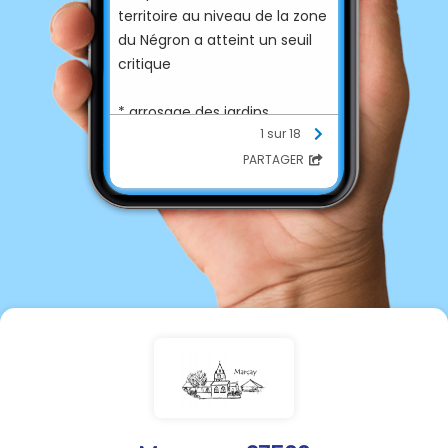
territoire au niveau de la zone
du Négron a atteint un seuil
critique
* arrosage des jardins
1 sur 18
potagers INTERDIT de 8h à 20h
PARTAGER
* arrosage des massifs fleuris,
pelouse, arbres et arbustes
INTERDIT
* remplissage et vidange de
piscine de plus de 1m3
INTERDIT
* lavage de véhicules INTERDIT
hors stations professionnelles
équipées d'un système de
recyclage des eaux et / ou