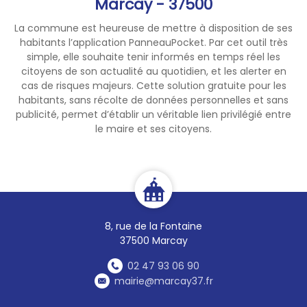
Marcay - 37500
d'un système de haute
La commune est heureuse de mettre à disposition de ses
pression
habitants l’application PanneauPocket. Par cet outil très
simple, elle souhaite tenir informés en temps réel les
* nettoyage des façades,
citoyens de son actualité au quotidien, et les alerter en
toitures, trottoirs et autres
cas de risques majeurs. Cette solution gratuite pour les
surfaces imperméablisées
habitants, sans récolte de données personnelles et sans
publicité, permet d’établir un véritable lien privilégié entre
INTERDIF sauf si réalisé par une
le maire et ses citoyens.
collectivité ou une entreprise
de nettoyage professionnelle
* alimentation des fontaines
et bassins d'ornement, jeux
d'eau et autres en circuit
8, rue de la Fontaine
ouvert INTERDIT
37500 Marcay
Pour plus d'informations,
02 47 93 06 90
merci de consulter l'
arrêté de
mairie@marcay37.fr
restriction
et l'
arrêté cadre