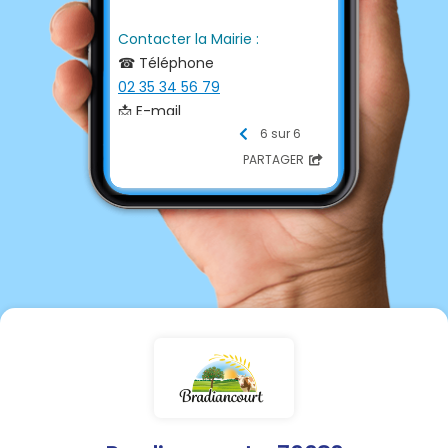
Contacter la Mairie :
☎ Téléphone
02 35 34 56 79
📩 E-mail
mairie.bradiancourt@wanado
6 sur 6
o.fr
PARTAGER