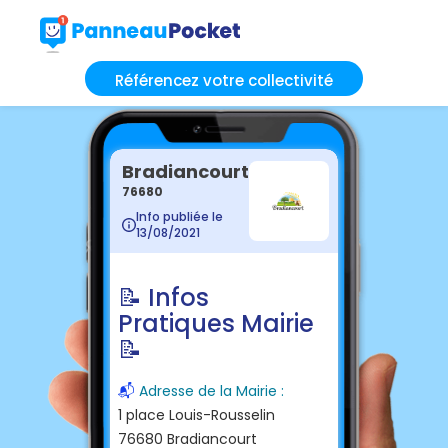
Référencez votre collectivité
Bradiancourt
76680
Info publiée le
13/08/2021
📝 Infos
Pratiques Mairie
📝
📬
Adresse de la Mairie :
1 place Louis-Rousselin
76680 Bradiancourt