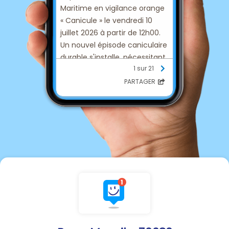
Maritime en vigilance orange
« Canicule » le vendredi 10
juillet 2026 à partir de 12h00.
Un nouvel épisode caniculaire
durable s'installe, nécessitant
1 sur 21
une vigilance particulière. Cet
épisode devrait se prolonger
PARTAGER
sur plusieurs jours.
Le préfet de la Seine-
Maritime appelle chacun à la
plus grande prudence et à
adopter les bons réflexes pour
soi et ses proches avant
même de ressentir les
premiers effets de la chaleur.