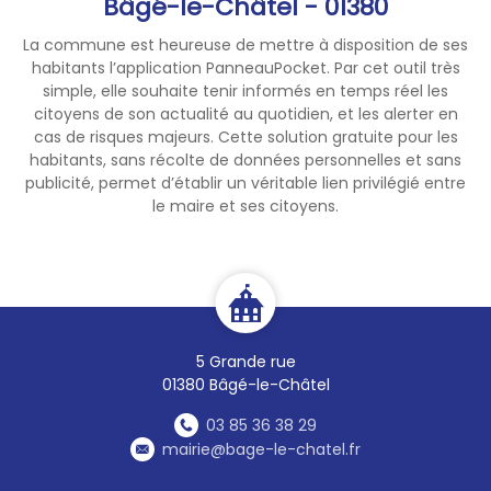
Bâgé-le-Châtel - 01380
Le 0 800 06 66 66 est
également à votre disposition
La commune est heureuse de mettre à disposition de ses
habitants l’application PanneauPocket. Par cet outil très
tous les jours pour obtenir des
simple, elle souhaite tenir informés en temps réel les
conseils
pour se protéger, son
citoyens de son actualité au quotidien, et les alerter en
entourage, en particulier pour
cas de risques majeurs. Cette solution gratuite pour les
les plus fragiles de 9H à 19h,
habitants, sans récolte de données personnelles et sans
appel gratuit)
publicité, permet d’établir un véritable lien privilégié entre
Prenez soin de vous,
le maire et ses citoyens.
de vos proches, de vos voisins,
de vos animaux.
5 Grande rue
01380 Bâgé-le-Châtel
03 85 36 38 29
mairie@bage-le-chatel.fr