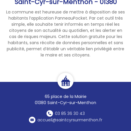
Saint-Cyr-sur-Menthon - 01380
Cette mesure a pour objectif
de réduire les risques de
La commune est heureuse de mettre à disposition de ses
départ de feu et de faciliter
habitants l’application PanneauPocket. Par cet outil très
l’intervention des services de
simple, elle souhaite tenir informés en temps réel les
secours en cas d’incendie.
citoyens de son actualité au quotidien, et les alerter en
Les véhicules utilisés pour les
cas de risques majeurs. Cette solution gratuite pour les
habitants, sans récolte de données personnelles et sans
activités agricoles et
publicité, permet d’établir un véritable lien privilégié entre
forestières, les services de
le maire et ses citoyens.
secours, les forces de
sécurité, ainsi que les autres
catégories bénéficiant d’une
dérogation prévue par l’arrêté
restent autorisés à circuler
dans le cadre de leurs
65 place de la Mairie
missions.
01380 Saint-Cyr-sur-Menthon
Cette interdiction est
applicable dès le 30 juillet
03 85 36 30 43
accueil@saintcyrsurmenthon.fr
2026 et jusqu’à nouvel ordre.