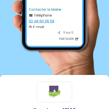
Contacter la Mairie :
☎ Téléphone
02 48 60 06 59
📩 E-mail
mairie.touchay@wanadoo.fr
11 sur 11
💻 Site internet
PARTAGER
http://www.touchay.fr/