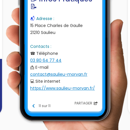
📝
📬
Adresse :
15 Place Charles de Gaulle
21210 Saulieu
Contacts :
☎ Téléphone
03 80 64 77 44
📩 E-mail
contact@saulieu-morvan.fr
💻 Site internet
https://www.saulieu-morvan.fr/
Retrouvez toutes les informations
PARTAGER
11 sur 11
et les alertes des services :
-Communauté de communes de
Saulieu (général) : en cliquant
ici