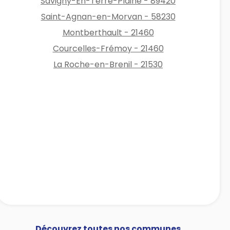
Savigny-En-Terre-Plaine - 89420
Saint-Agnan-en-Morvan - 58230
Montberthault - 21460
Courcelles-Frémoy - 21460
La Roche-en-Brenil - 21530
Découvrez toutes nos communes