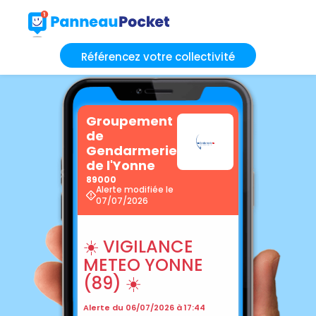
Référencez votre collectivité
Groupement
de
Gendarmerie
de l'Yonne
89000
Alerte modifiée le
07/07/2026
☀️ VIGILANCE
METEO YONNE
(89) ☀️
Alerte du 06/07/2026 à 17:44