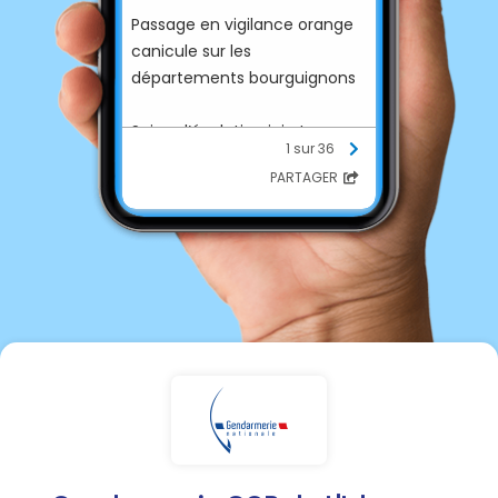
Passage en vigilance orange
canicule sur les
départements bourguignons
Suivez l’évolution ici et prenez
1 sur 36
soin de vous et de vos
PARTAGER
proches
https://vigilance.meteofranc
e.fr/fr/yonne/demain