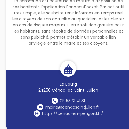
La commune est heureuse de mettre à disposition de
ses habitants l’application PanneauPocket. Par cet outil
très simple, elle souhaite tenir informés en temps réel
les citoyens de son actualité au quotidien, et les alerter
en cas de risques majeurs. Cette solution gratuite pour
les habitants, sans récolte de données personnelles et
sans publicité, permet d’établir un véritable lien
privilégié entre le maire et ses citoyens.
Le Bourg
24250 Cénac-et-Saint-Julien
05 53 31 41 31
mairie@cenacsaintjulien.fr
https://cenac-en-perigord.fr/