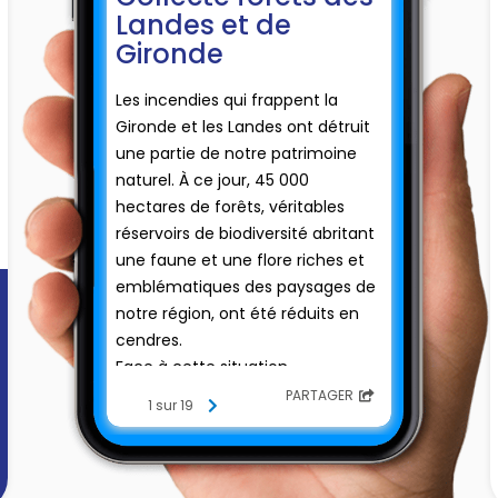
Landes et de
Gironde
Les incendies qui frappent la
Gironde et les Landes ont détruit
une partie de notre patrimoine
naturel. À ce jour, 45 000
hectares de forêts, véritables
réservoirs de biodiversité abritant
une faune et une flore riches et
emblématiques des paysages de
notre région, ont été réduits en
cendres.
Face à cette situation
exceptionnelle,
la Fondation du
PARTAGER
1 sur 19
patrimoine a lancé une collecte
d'urgence
pour contribuer à la
restauration des espaces