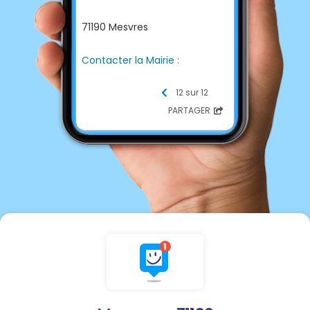
71190 Mesvres
Contacter la Mairie :
☎
03 85 54 40 91
12 sur 12
PARTAGER
www.mesvres.fr
🌐
📩
secretariat.mairie@mesvres.fr