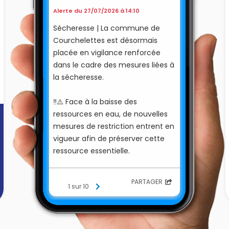
Alerte du 27/07/2026 à 14:10
Sécheresse | La commune de
Courchelettes est désormais
placée en vigilance renforcée
dans le cadre des mesures liées à
la sécheresse.
‼️⚠️ Face à la baisse des
ressources en eau, de nouvelles
mesures de restriction entrent en
vigueur afin de préserver cette
ressource essentielle.
Chaque geste compte ! En
PARTAGER
1 sur 10
adoptant les bons réflexes et en
respectant les restrictions en
vigueur, chacun peut contribuer à
une gestion responsable de l’eau.