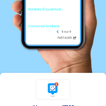
Horaires d'ouverture :
mardi de 8h30 à 12h
Contacter la Mairie :
☎ Téléphone
9 sur 9
05 46 70 69 51
PARTAGER
📩 E-mail
mairie.chaunac@orange.fr