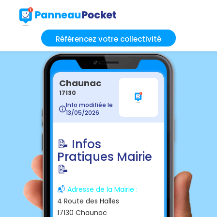
Référencez votre collectivité
Chaunac
17130
Info modifiée le
13/05/2026
📝 Infos
Pratiques Mairie
📝
📬
Adresse de la Mairie :
4 Route des Halles
17130 Chaunac