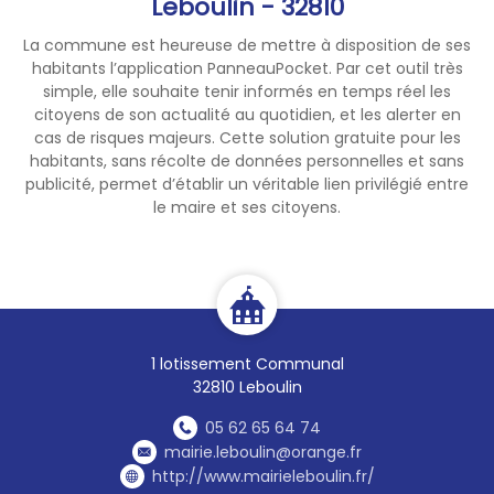
Leboulin - 32810
réalisés par des particuliers à
La commune est heureuse de mettre à disposition de ses
l'aide d'outils ou d'appareils
habitants l’application PanneauPocket. Par cet outil très
susceptibles de causer une
simple, elle souhaite tenir informés en temps réel les
gène pour le voisinage en
citoyens de son actualité au quotidien, et les alerter en
raison de leur intensité sonore,
cas de risques majeurs. Cette solution gratuite pour les
tels que tondeuses à gazon,
habitants, sans récolte de données personnelles et sans
publicité, permet d’établir un véritable lien privilégié entre
motoculteurs, tronçonneuses,
le maire et ses citoyens.
perceuses, raboteuses ou
scies mécaniques."
1 lotissement Communal
32810 Leboulin
05 62 65 64 74
mairie.leboulin@orange.fr
http://www.mairieleboulin.fr/