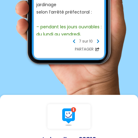
jardinage
selon l’arrêté préfectoral :
– pendant les jours ouvrables :
du lundi au vendredi,
de 8h30 à 12h et de 14h30 à
7 sur 10
19h30,
PARTAGER
– le samedi : de 9h à 12h et de
15h à 19h,
– le dimanche & jours fériés :
de 10h à 12h.
L’arrêté préfectoral du 31
décembre 2014 relatif à la
lutte contre le bruit concerne
entre autre
"les travaux