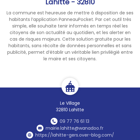
Lahitte - 32810
Dès 17h30, une visite des
La commune est heureuse de mettre à disposition de ses
points clés et fragiles de
habitants l’application PanneauPocket. Par cet outil très
l'église vous sera proposée,
simple, elle souhaite tenir informés en temps réel les
suivie du lancement officiel à
citoyens de son actualité au quotidien, et les alerter en
18h15 puis du concert.
cas de risques majeurs. Cette solution gratuite pour les
Un temps convivial clôturera
habitants, sans récolte de données personnelles et sans
la soirée dans le jardin du
publicité, permet d’établir un véritable lien privilégié entre
le maire et ses citoyens.
cloître.
Grâce à ce concert, nous
souhaitons faire de ce projet
patrimonial une démarche
collective, vivante et tournée
vers l'avenir.
Le Village
N'hésitez pas à partager
32810 Lahitte
largement cette invitation
auprès de vos amis ou de
09 77 76 61 13
toute personne sensible à la
mairie.lahitte@wanadoo.fr
musique classique, à la
https://lahitte-gers.over-blog.com/