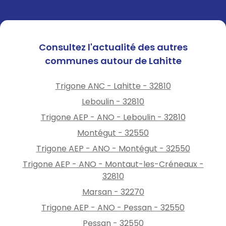
préservation du patrimoine et
à la vie du territoire.
Nous serions très heureux de
compter sur votre présence
Consultez l'actualité des autres
pour ce temps
de plaisir et
communes autour de Lahitte
de
partage.
Afin de faciliter l'organisation
Trigone ANC - Lahitte - 32810
de la soirée, merci de
confirmer votre présence par
Leboulin - 32810
retour de mail à l'adresse
Trigone AEP - ANO - Leboulin - 32810
suivante :
Montégut - 32550
c.trouche.mairie@gmail.com
Trigone AEP - ANO - Montégut - 32550
Trigone AEP - ANO - Montaut-les-Créneaux -
32810
Marsan - 32270
Trigone AEP - ANO - Pessan - 32550
Pessan - 32550