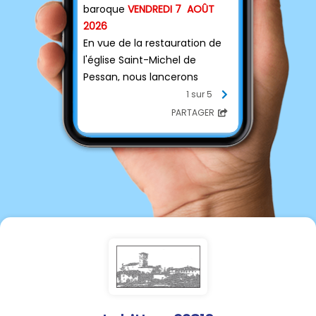
baroque
VENDREDI 7
AOÛT
2026
En vue de la restauration de
l'église Saint-Michel de
Pessan, nous lancerons
officiellement, à cette
1 sur 5
occasion, la collecte de la
PARTAGER
Fondation du Patrimoine.
Sous le parrainage d'Arnaud
Daguin, cette soirée se
tiendra dans l'abbatiale de
Pessan, en présence de
représentant de la Fondation
du Patrimoine. Le concert
sera interprété par Lisa
Hagemann et Laura Agut,
professionnelles et membres
de l'ensemble PROCRIS.