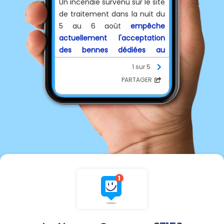
Un incendie survenu sur le site
de traitement dans la nuit du
5 au 6 août
empêche
actuellement l'acceptation
des bennes dédiées au
mobilier de l’ensemble des
1 sur 5
déchèteries
exploitées par le
PARTAGER
SYGOM.
Dans la mesure du possible,
merci de reporter votre
venue si vous avez
uniquement du mobilier à
déposer.
Le SyGOM vous remercie de
votre compréhension.