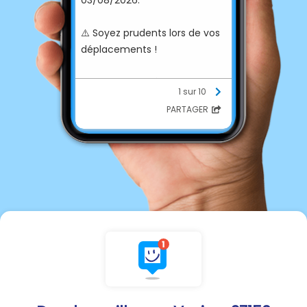
⚠️ Soyez prudents lors de vos
déplacements !
ℹ️ Restez informés sur :
1 sur 10
vigilance.meteofrance.fr/fr/e
PARTAGER
ure
Département de l'Eure |
Sdis27, vos sapeurs-pompiers
de l'Eure | Gendarmerie de
l'Eure | Police nationale de
l'Eure | Météo-France