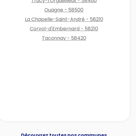
Trucy-l'Orgueilleux - 58460
Ouagne - 58500
La Chapelle-Saint-André - 58210
Corvol-d'Embernard - 58210
Taconnay - 58420
Découvrez toutes nos communes