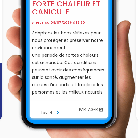
FORTE CHALEUR ET
CANICULE
Alerte du 09/07/2026 à 12:20
Adoptons les bons réflexes pour
nous protéger et préserver notre
environnement
Une période de fortes chaleurs
est annoncée. Ces conditions
peuvent avoir des conséquences
sur la santé, augmenter les
risques d’incendie et fragiliser les
personnes et les milieux naturels.
Chacun est appelé à faire preuve
PARTAGER
1 sur 4
de vigilance et à adopter des
comportements prudents.
🌡️ Se protéger de la chaleur