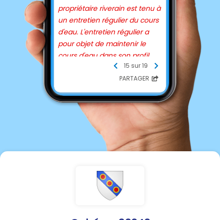
propriétaire riverain est tenu à
un entretien régulier du cours
d'eau. L'entretien régulier a
pour objet de maintenir le
cours d'eau dans son profil
15 sur 19
d'équilibre, de permettre
l'écoulement naturel des eaux
PARTAGER
et de contribuer à son bon
état écologique ou, le cas
échéant, à son bon potentiel
écologique, notamment par
enlèvement des embâcles,
débris et atterrissements,
flottants ou non, par élagage
ou recépage de la végétation
des rives. »
Un guide de gestion élaboré