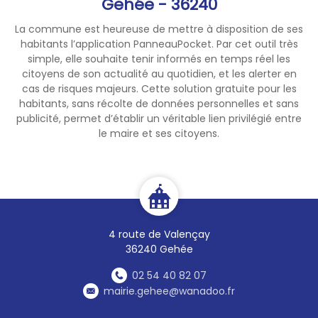
par les services de la DDT de
Gehée - 36240
l’Indre est disponible sur le lien
La commune est heureuse de mettre à disposition de ses
suivant :
habitants l’application PanneauPocket. Par cet outil très
https://www.indre.gouv.fr/cont
simple, elle souhaite tenir informés en temps réel les
enu/telechargement/12872/9
citoyens de son actualité au quotidien, et les alerter en
8675/file/guide%20entretien%
cas de risques majeurs. Cette solution gratuite pour les
20cours%20d'eau%202016.pdf
habitants, sans récolte de données personnelles et sans
publicité, permet d’établir un véritable lien privilégié entre
Une version papier peut
le maire et ses citoyens.
également être retirée auprès
du secrétariat de votre mairie.
La cellule d’animation du
contrat territorial du bassin du
Fouzon se tient à la disposition
4 route de Valençay
des propriétaires pour leur
36240 Gehée
apporter des conseils et leur
expertise technique
02 54 40 82 07
(
contratbassinfouzon@paysva
mairie.gehee@wanadoo.fr
lencayenberry.com
/ 02-54-