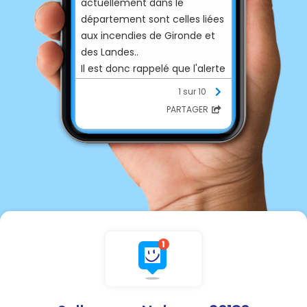
actuellement dans le
département sont celles liées
aux incendies de Gironde et
des Landes..
Il est donc rappelé que l'alerte
aux sapeurs pompiers doit
1 sur 10
être réservée aux situations
PARTAGER
de feu avéré ou d'urgence
réelle.
Cette consigne est
essentielle afin de ne pas
saturer davantage les lignes
d'urgence.
Merci de votre
compréhension.