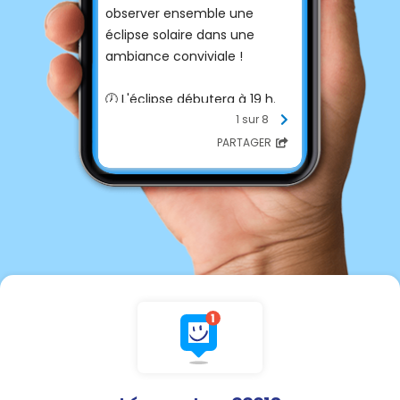
observer ensemble une
éclipse solaire dans une
ambiance conviviale !
🕖 L'éclipse débutera à 19 h.
👉 Rendez-vous 30 minutes
1 sur 8
avant, devant la salle des
PARTAGER
fêtes, afin de récupérer votre
paire de lunettes.
😎 Seulement 50 paires de
lunettes spéciales éclipse
seront distribuées
gratuitement aux 50 premiers
arrivés. Alors, ne tardez pas !
⚠️ Pour votre sécurité,
l'observation de l'éclipse
solaire ne pourra se faire
qu'avec des lunettes
adaptées.