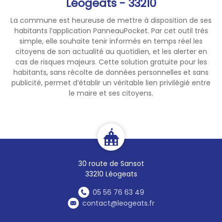
Léogeats - 33210
🌿 Nous nous installerons
La commune est heureuse de mettre à disposition de ses
ensuite dans la prairie autour
habitants l’application PanneauPocket. Par cet outil très
de la salle des fêtes pour
simple, elle souhaite tenir informés en temps réel les
profiter ensemble de ce
citoyens de son actualité au quotidien, et les alerter en
spectacle exceptionnel.
cas de risques majeurs. Cette solution gratuite pour les
🥂 À l'issue de l'observation, la
habitants, sans récolte de données personnelles et sans
publicité, permet d’établir un véritable lien privilégié entre
municipalité aura le plaisir de
le maire et ses citoyens.
vous offrir le verre de l'amitié.
🥪 N'hésitez pas à apporter
votre pique-nique pour
prolonger ce moment de
partage et de convivialité.
✨ Une première édition, un
30 route de Sansot
phénomène rare, une belle
33210 Léogeats
soirée d'été… Il ne manque
plus que vous !
05 56 76 63 49
contact@leogeats.fr
On vous attend nombreux…