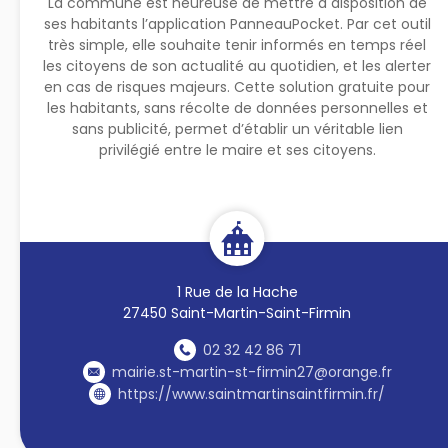
La commune est heureuse de mettre à disposition de
ses habitants l’application PanneauPocket. Par cet outil
très simple, elle souhaite tenir informés en temps réel
les citoyens de son actualité au quotidien, et les alerter
en cas de risques majeurs. Cette solution gratuite pour
les habitants, sans récolte de données personnelles et
sans publicité, permet d’établir un véritable lien
privilégié entre le maire et ses citoyens.
1 Rue de la Hache
27450 Saint-Martin-Saint-Firmin
02 32 42 86 71
mairie.st-martin-st-firmin27@orange.fr
https://www.saintmartinsaintfirmin.fr/