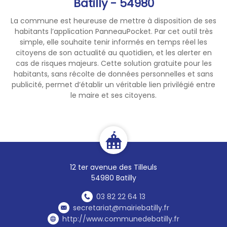
Batilly - 54980
autour de vous !
La commune est heureuse de mettre à disposition de ses
habitants l’application PanneauPocket. Par cet outil très
simple, elle souhaite tenir informés en temps réel les
citoyens de son actualité au quotidien, et les alerter en
cas de risques majeurs. Cette solution gratuite pour les
habitants, sans récolte de données personnelles et sans
publicité, permet d’établir un véritable lien privilégié entre
le maire et ses citoyens.
12 ter avenue des Tilleuls
54980 Batilly
03 82 22 64 13
secretariat@mairiebatilly.fr
http://www.communedebatilly.fr