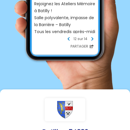
Rejoignez les Ateliers Mémoire
à Batilly !
Salle polyvalente, impasse de
la Barrière – Batilly
Tous les vendredis après-midi
(selon planning)
12 sur 14
À partir de 14h
PARTAGER
Du 9 janvier au 30 octobre
2026
Ateliers basés sur des thèmes,
échanges et activités
ludiques, avec :
jeux et exercices mémoire
échanges en groupe
conseils et techniques pour
entretenir sa mémoire
Inscriptions & informations :
06 84 61 23 66
N’hésitez pas à partager