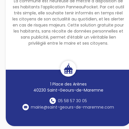
La commune est heureuse de mettre à disposition de
ses habitants l’application PanneauPocket. Par cet outil
très simple, elle souhaite tenir informés en temps réel
les citoyens de son actualité au quotidien, et les alerter
en cas de risques majeurs. Cette solution gratuite pour
les habitants, sans récolte de données personnelles et
sans publicité, permet d’établir un véritable lien
privilégié entre le maire et ses citoyens.
1 Place des Arènes
40230 Saint-Geours-de-Maremne
05 58 57 30 05
mairie@saint-geours-de-maremne.com