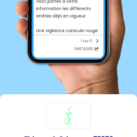
Voici portés à votre
information les différents
arrêtés déjà en vigueur.
Une vigilance canicule rouge
sera déclenchée à partir de
1 sur 11
samedi après-midi.
PARTAGER
Soyez vigilants !!!
Prenez soin de vous et des
personnes vulnérables qui
vous entourent.