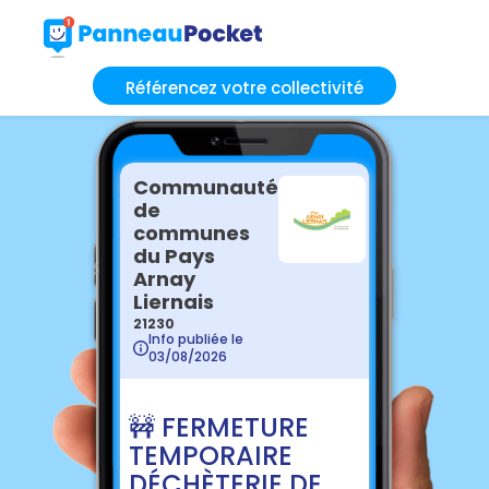
Référencez votre collectivité
Communauté
de
communes
du Pays
Arnay
Liernais
21230
Info publiée le
03/08/2026
🚧 FERMETURE
TEMPORAIRE
DÉCHÈTERIE DE