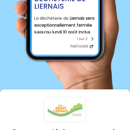
LIERNAIS
La déchèterie de
Liernais sera
exceptionnellement fermée
jusqu’au lundi 10 août inclus
,
afin de permettre la
1 sur 2
finalisation des travaux sur le
PARTAGER
site
.
♻️
Réouverture : mardi 11 août
à 10h00
Nous vous remercions de
votre compréhension pour la
gêne occasionnée.
📞
Renseignements : 03 73 87
00 14