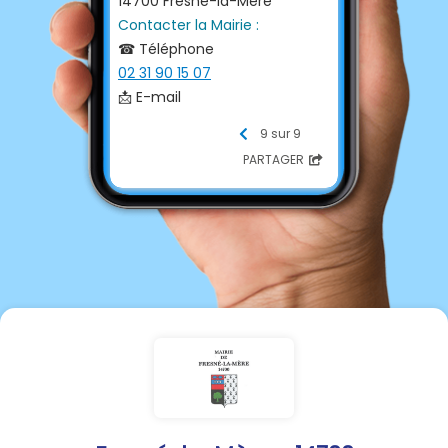
14700 Fresné-la-Mère
Contacter la Mairie :
☎ Téléphone
02 31 90 15 07
📩 E-mail
mairie.fresne-la-
9 sur 9
mere@wanadoo.fr
PARTAGER
À compter du 31 Mars 2026
Ouverture mairie
Mardi de 9h à 12h et de 14h à
17h
Mardi et Vendredi de 9h à 12h
(Permanence élus)