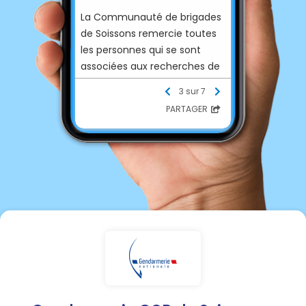
La Communauté de brigades
de Soissons remercie toutes
les personnes qui se sont
associées aux recherches de
l'octogénaire disparu depuis
3 sur 7
mardi à Pasly.
PARTAGER
Son corps a
malheureusement été
retrouvé inanimé hier.
Nous renouvelons nos
sincères condoléances à sa
veuve et aux proches de
Michel PONTHIEUX.