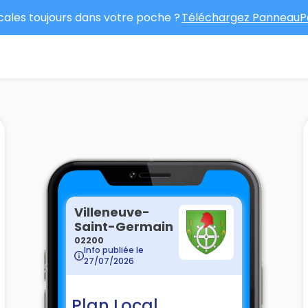
ocales toujours dans votre poche ?
Téléchargez PanneauPo
Villeneuve-
Saint-Germain
02200
Info publiée le
27/07/2026
Plan Local