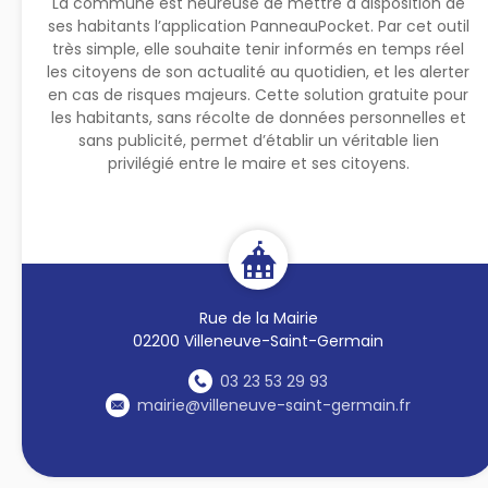
La commune est heureuse de mettre à disposition de
ses habitants l’application PanneauPocket. Par cet outil
très simple, elle souhaite tenir informés en temps réel
les citoyens de son actualité au quotidien, et les alerter
en cas de risques majeurs. Cette solution gratuite pour
les habitants, sans récolte de données personnelles et
sans publicité, permet d’établir un véritable lien
privilégié entre le maire et ses citoyens.
Rue de la Mairie
02200 Villeneuve-Saint-Germain
03 23 53 29 93
mairie@villeneuve-saint-germain.fr