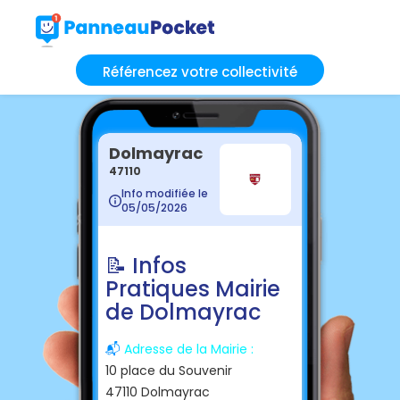
Référencez votre collectivité
Dolmayrac
47110
Info modifiée le
05/05/2026
📝 Infos
Pratiques Mairie
de Dolmayrac
📬
Adresse de la Mairie :
10 place du Souvenir
47110 Dolmayrac