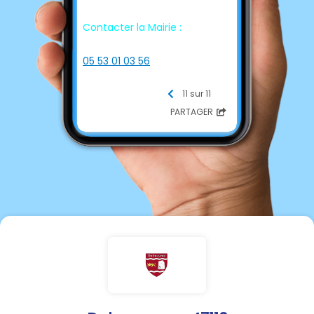
Contacter la Mairie :
☎ Téléphone
05 53 01 03 56
📩 E-mail
mairiedolmayrac@orange.fr
11 sur 11
💻 Site internet
PARTAGER
http://www.ville-
dolmayrac.fr/
Lundi, mardi,
jeudi et vendredi
9h/12h30
Mairie fermée le mercredi