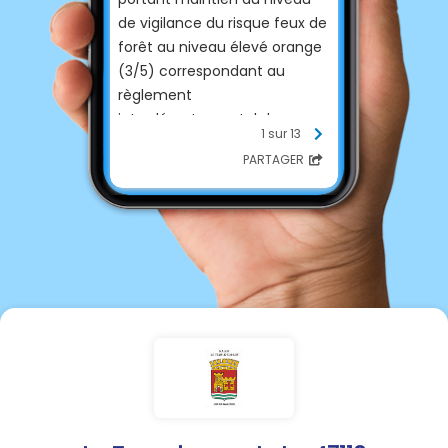
de vigilance du risque feux de
forêt au niveau élevé orange
(3/5) correspondant au
règlement
interdépartemental de
1 sur 13
protection de la forêt contre
PARTAGER
les incendies (RiPFCI).