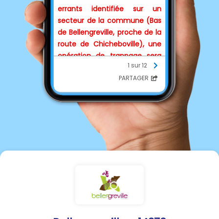
errants identifiée sur un
secteur de la commune (Bas
de Bellengreville, proche de la
route de Chicheboville), une
opération de trappage sera
1 sur 12
menée en partenariat avec
PARTAGER
les services de la fourrière
animale de Verson à compter
du 07/08/2026 pour une
durée de 15 jours renouvelable
si besoin.