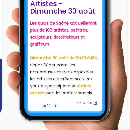
Artistes -
Dimanche 30 août
Les quais de Saône accueilleront
plus de 100 artistes, peintres,
sculpteurs, dessinateurs et
graffeurs
Dimanche 30 août de 9h30 à 18h,
venez flâner parmi les
nombreuses œuvres exposées,
les artistes qui créent sous vos
yeux ou participer aux
ateliers
animés
par des professionnels
passionnés !
PARTAGER
1 sur 14
Espace Kids
: un espace avec des
peintures, pinceaux, crayons,
feutres, papiers, sera réservé aux