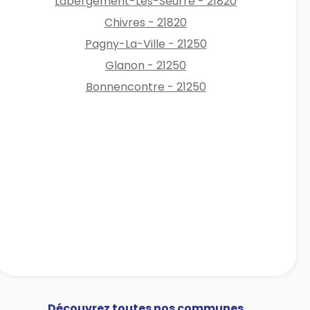
Labergement-Lès-Seurre - 21820
Chivres - 21820
Pagny-La-Ville - 21250
Glanon - 21250
Bonnencontre - 21250
Découvrez toutes nos communes