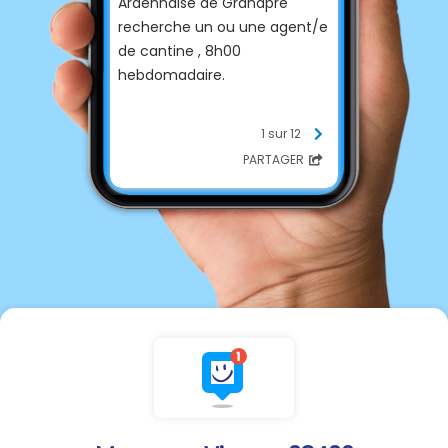
Ardennaise de Grandpré
recherche un ou une agent/e
de cantine , 8h00
hebdomadaire.
Si vous êtes intéressés
1 sur 12
contactez le à l'adresse mail
PARTAGER
suivante
sivom-argonne-
ardennaise@outlook.fr