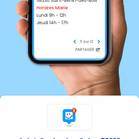
58330 Saint-Benin-des-Bois
Horaires Mairie
Lundi 9h - 12h
Jeudi 14h - 17h
Contacter la Mairie :
11 sur 12
☎ Téléphone
PARTAGER
03 86 58 33 95
📩 E-mail
mairiestbenindesbois@gmail.
com
Horaires Agence postale
Lundi 14h - 18h
Mardi 14h - 18h
Mercredi 14h - 17h
Jeudi 14h - 17h 30
Vendredi 14h - 17h