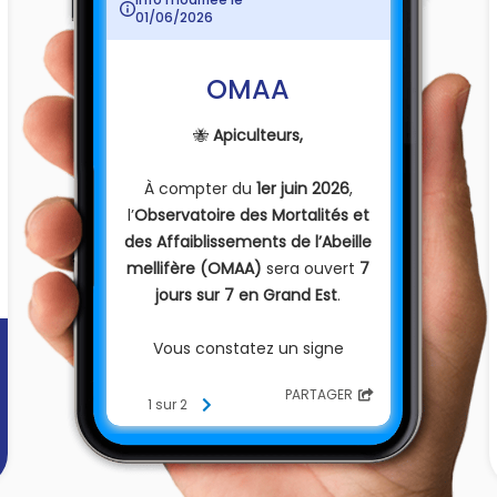
01/06/2026
OMAA
🐝
Apiculteurs,
À compter du
1er juin 2026
,
l’
Observatoire des Mortalités et
des Affaiblissements de l’Abeille
mellifère (OMAA)
sera ouvert
7
jours sur 7 en Grand Est
.
Vous constatez un signe
inhabituel sur vos ruches ?
PARTAGER
Mortalité, affaiblissement,
1 sur 2
comportement anormal,
suspicion sanitaire…