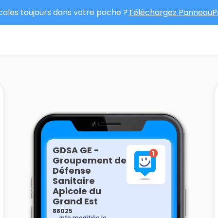
ocales toujours dans votre poche ?
Téléchargez PanneauPo
GDSA GE -
Groupement de
Défense
Sanitaire
Apicole du
Grand Est
88025
Info modifiée le