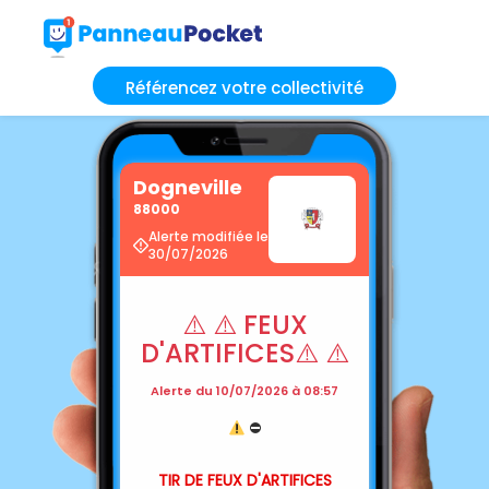
Référencez votre collectivité
Dogneville
88000
Alerte modifiée le
30/07/2026
⚠️ ⚠️ FEUX
D'ARTIFICES⚠️ ⚠️
Alerte du 10/07/2026 à 08:57
⛔️
⚠️
TIR DE FEUX D'ARTIFICES