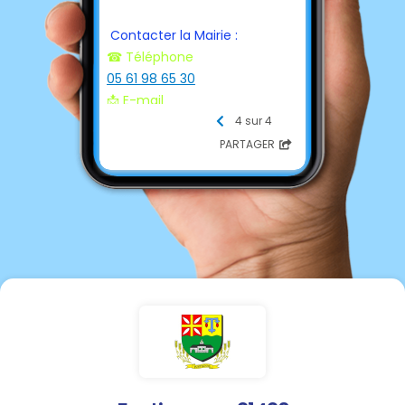
Contacter la Mairie :
☎ Téléphone
05 61 98 65 30
📩 E-mail
mairie.fustignac@orange.fr
4 sur 4
PARTAGER
Secrétariat : Mme Lasserre
Isabelle : le Mardi de 16 à 18h.