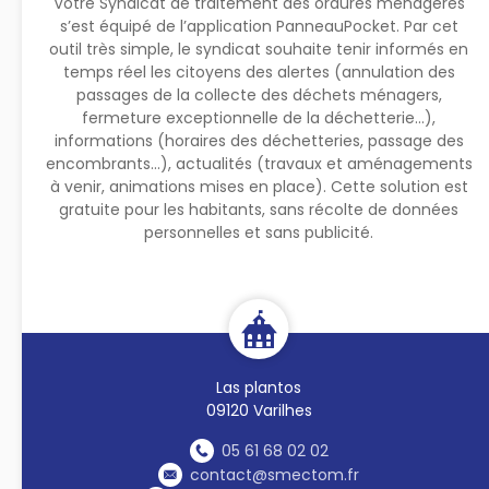
Votre Syndicat de traitement des ordures ménagères
s’est équipé de l’application PanneauPocket. Par cet
outil très simple, le syndicat souhaite tenir informés en
temps réel les citoyens des alertes (annulation des
passages de la collecte des déchets ménagers,
fermeture exceptionnelle de la déchetterie...),
informations (horaires des déchetteries, passage des
encombrants...), actualités (travaux et aménagements
à venir, animations mises en place). Cette solution est
gratuite pour les habitants, sans récolte de données
personnelles et sans publicité.
Las plantos
09120 Varilhes
05 61 68 02 02
contact@smectom.fr