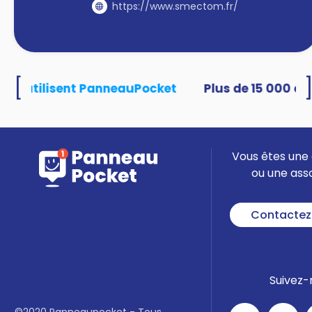
https://www.smectom.fr/
[
ités utilisent PanneauPocket
Vous êtes une 
ou une ass
Contactez
Suivez-