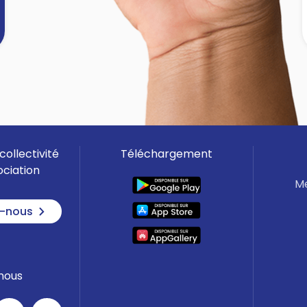
Bordes-sur-Arize et Emmaüs.
Infos sur leurs sites internet.
]
collectivité
Téléchargement
ociation
Me
-nous
nous