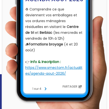
♻️ Comprendre ce que
deviennent vos emballages et
vos ordures ménagères
résiduelles en visitant le
Centre
de tri
et
Berbiac
(les mercredis et
vendredis de 10h à 12h)
🪵
Formations broyage
(4 et 20
août)
👉
Info & inscription :
https://www.smectom.fr/actualit
es/agenda-aout-2026/
D'autres animations et ateliers sur
PARTAGER
1 sur 4
la prévention et la réduction des
déchets sont également
proposés par la Ressourcerie de
Foix, la Ressourcerie de Les