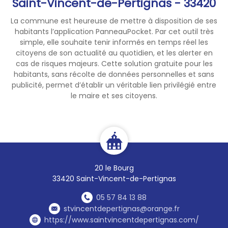
Saint-Vincent-de-Pertignas - 33420
demeurer fixe
(rassemblement) ou se
La commune est heureuse de mettre à disposition de ses
déplacer en cortège.
habitants l’application PanneauPocket. Par cet outil très
simple, elle souhaite tenir informés en temps réel les
Source :
citoyens de son actualité au quotidien, et les alerter en
https://www.gironde.gouv.fr/D
cas de risques majeurs. Cette solution gratuite pour les
emarches/Manifestations-a-
habitants, sans récolte de données personnelles et sans
caractere-revendicatif
publicité, permet d’établir un véritable lien privilégié entre
le maire et ses citoyens.
20 le Bourg
33420 Saint-Vincent-de-Pertignas
05 57 84 13 88
stvincentdepertignas@orange.fr
https://www.saintvincentdepertignas.com/