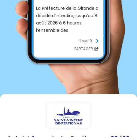
La Préfecture de la Gironde a
décidé d’interdire, jusqu’au 8
août 2026 à 6 heures,
l’ensemble des
manifestations non
1 sur 10
revendicative
PARTAGER
Définition
: La manifestation
est une réunion organisée sur
la voie publique dans le but
d’exprimer une conviction
collective. On parle alors de
manifestation à caractère
revendicatif, à la différence
des manifestations sportives
ou à caractère festif, qui
n’expriment ni opinion ni
revendication. Elle peut