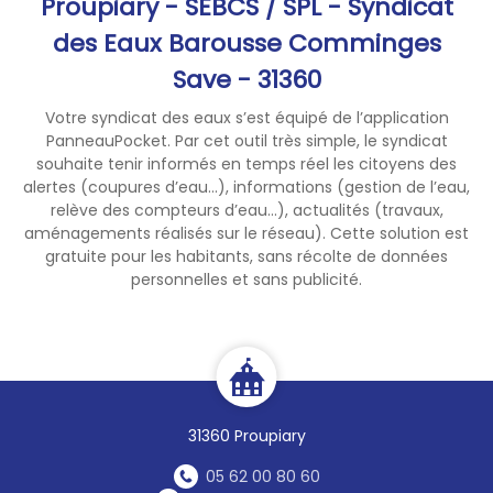
Proupiary - SEBCS / SPL - Syndicat
permette, ensemble, de
des Eaux Barousse Comminges
préserver notre ressource en
Save - 31360
quantité et en qualité.
Dans votre vie quotidienne :
Votre syndicat des eaux s’est équipé de l’application
Faites la chasse aux fuites
PanneauPocket. Par cet outil très simple, le syndicat
(contrôlez régulièrement la
souhaite tenir informés en temps réel les citoyens des
consommation d’eau à votre
alertes (coupures d’eau...), informations (gestion de l’eau,
compteur individuel)
relève des compteurs d’eau...), actualités (travaux,
aménagements réalisés sur le réseau). Cette solution est
Ne laissez pas l’eau couler en
gratuite pour les habitants, sans récolte de données
continu
personnelles et sans publicité.
Préférez les douches rapides
aux bains
Arrosez votre potager le
matin tôt ou le soir après 20
heures
Limitez l’arrosage de vos
31360 Proupiary
espaces verts
Lavez votre véhicule dans une
05 62 00 80 60