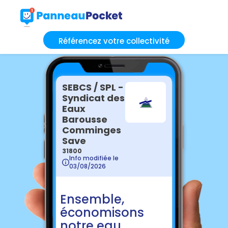
Référencez votre collectivité
SEBCS / SPL -
Syndicat des
Eaux
Barousse
Comminges
Save
31800
Info modifiée le
03/08/2026
Ensemble,
économisons
notre eau