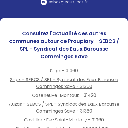
station de lavage
sebcs@eaux-bcs.fr
Ne remplissez pas votre
piscine
Professionnels : conformez-
vous aux arrêtés
Consultez l'actualité des autres
préfectoraux.
communes autour de Proupiary - SEBCS /
Retrouvez les arrêtés
SPL - Syndicat des Eaux Barousse
préfectoraux et des conseils
Comminges Save
d’économie d’eau sur :
www.eau-barousse.fr
rubriques : eau\ressources en
Sepx - 31360
eau et eau\avis de
Sepx - SEBCS / SPL - Syndicat des Eaux Barousse
perturbation
Comminges Save - 31360
Cazeneuve-Montaut - 31420
Auzas - SEBCS / SPL - Syndicat des Eaux Barousse
Comminges Save - 31360
Castillon-De-Saint-Martory - 31360