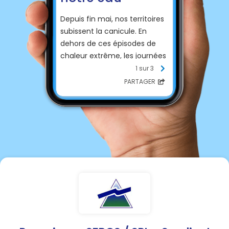
Depuis fin mai, nos territoires
subissent la canicule. En
dehors de ces épisodes de
chaleur extrême, les journées
restent très chaudes et la
1 sur 3
pluie rare. Dans ce contexte, il
PARTAGER
est de notre responsabilité
collective d’agir pour
économiser et préserver l’eau
que nous utilisons.
En complément des
restrictions d’usage de l’eau
imposées par arrêté
préfectoral, nous vous
rappelons quelques règles de
bon sens pour que chaque
geste en faveur des
économies d’eau nous