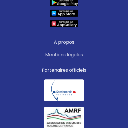
Aurignac, Auzas, Beauchalot,
Boussens,
Bouzins, Castillon-de-Saint-
Martory, Cazeneuve-Montaut,
Estancarbon, Le
Fréchet, Labarthe-Inard,
À propos
Laffite-Toupière, Landorthe,
Latoue, Lescuns,
Mentions légales
Lestelle-de-Saint-Martory,
Lieoux, Marignac-Laspeyres,
Partenaires officiels
Montoulieu-SaintBernard,
Peyrouzet, Pointis-de-Rivière,
Ponlat-Taillebourg, Proupiary,
SaintElix-Seglan, Saint-
Gaudens, Saint-Médard, Sana,
Savarthès, Sepx,
Terrebasse, Valentine,
Villeneuve-de-Rivière