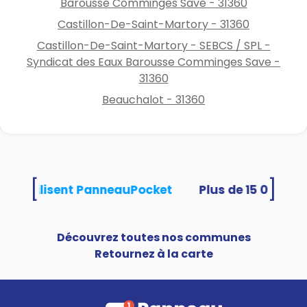
par les professionnels
Barousse Comminges Save - 31360
Interdit
Castillon-De-Saint-Martory - 31360
Véhicules et engins nautiques
Castillon-De-Saint-Martory - SEBCS / SPL -
privés par les particuliers
Syndicat des Eaux Barousse Comminges Save -
Interdit
31360
Façades, toitures, trottoirs,
Beauchalot - 31360
voiries et autres surfaces
imperméabilisées
Interdit
Loisirs
[
Remplissage des piscines
]
tés utilisent PanneauPocket
familiales
Interdit
Vidange de piscines
Découvrez toutes nos communes
Interdit
Retournez à la carte
Alimentation des fontaines
publiques et privées
d’ornement en circuit ouvert