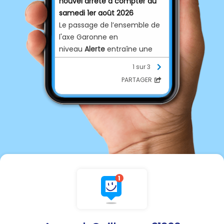
nouvel arrêté à compter du
samedi 1er août 2026
Le passage de l’ensemble de
l'axe Garonne en
niveau
Alerte
entraîne une
réduction de 30 % des
1 sur 3
prélèvements réalisés dans
PARTAGER
les cours d'eau et leurs
nappes d'accompagnement,
et ce même sur la partie en
amont de Portet, jusqu’à
présent soumise à des
restrictions de 15 %.
Cette mesure vise à réduire la
pression exercée sur la
ressource et à préserver les
capacités du soutien d'étiage
pour la seconde partie de la
campagne.