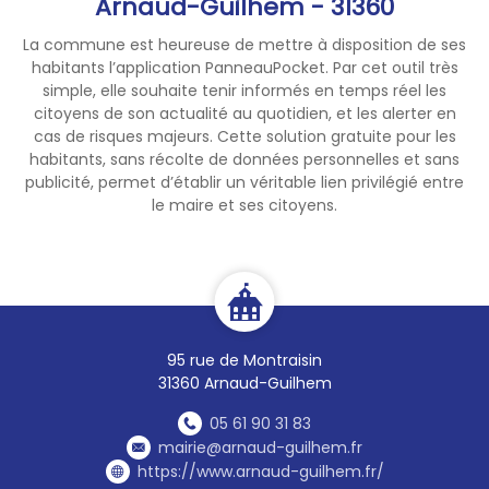
Arnaud-Guilhem - 31360
374 communes du
département sont désormais
La commune est heureuse de mettre à disposition de ses
en restriction de niveau alerte
habitants l’application PanneauPocket. Par cet outil très
sur les usages d’eau potable.
simple, elle souhaite tenir informés en temps réel les
citoyens de son actualité au quotidien, et les alerter en
Des limitations de certains
cas de risques majeurs. Cette solution gratuite pour les
usages sont mises en place.
habitants, sans récolte de données personnelles et sans
Pour plus d’informations, vous
publicité, permet d’établir un véritable lien privilégié entre
pouvez consulter le
le maire et ses citoyens.
site
https://atlasddt31.fr/etiag
es
qui permet de connaître
les restrictions en fonction de
la localisation ou le
site
https://vigieau.gouv.fr/
Détail des mesures de gestion
95 rue de Montraisin
et de restriction appliquées
31360 Arnaud-Guilhem
sur les cours d’eau concernés
05 61 90 31 83
(prélèvements dans les cours
mairie@arnaud-guilhem.fr
d’eau et leur nappe
https://www.arnaud-guilhem.fr/
d’accompagnement)