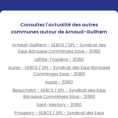
Niveau Alerte
Irrigation agricole des cultures
Consultez l'actualité des autres
Interdit 2 jours par semaine
communes autour de Arnaud-Guilhem
(30 %) :
Arnaud-Guilhem - SEBCS / SPL - Syndicat des
Arrosage
Eaux Barousse Comminges Save - 31360
Jardins potagers (y compris
Laffite-Toupière - 31360
serres non agricoles)
Auzas - SEBCS / SPL - Syndicat des Eaux Barousse
Interdit de 13h à 20h
Comminges Save - 31360
Pelouses, massifs fleuris,
jardins d’agrément et
Auzas - 31360
espaces verts
Beauchalot - SEBCS / SPL - Syndicat des Eaux
Interdit de 13h à 20h
Barousse Comminges Save - 31360
Saint-Martory - 31360
Lavage et nettoyage
Véhicules et engins nautiques
Proupiary - SEBCS / SPL - Syndicat des Eaux