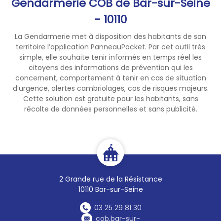
Gendarmerie COB de Bar-sur-Seine
répréhensible.
Ne répondez pas !
- 10110
Car cela montrerait aux
La Gendarmerie met à disposition des habitants de son
cybercriminels que votre
territoire l’application PanneauPocket. Par cet outil très
adresse de messagerie est
simple, elle souhaite tenir informés en temps réel les
«valide» et que vous portez de
citoyens des informations de prévention qui les
l’intérêt au message
concernent, comportement à tenir en cas de situation
d’escroquerie reçu.
d’urgence, alertes cambriolages, cas de risques majeurs.
Conservez les preuves !
Cette solution est gratuite pour les habitants, sans
récolte de données personnelles et sans publicité.
Le message reçu pourra vous
servir pour signaler cette
tentative d’escroquerie aux
autorités.
Signalez la tentative
d’escroquerie
2 Grande rue de la Résistance
sur la plateforme dédiée du
10110 Bar-sur-Seine
ministère de l’Intérieur :
Internet-signalement.gouv.fr
03 25 29 81 30
S
i vous avez donné suite à
cob.bar-sur-