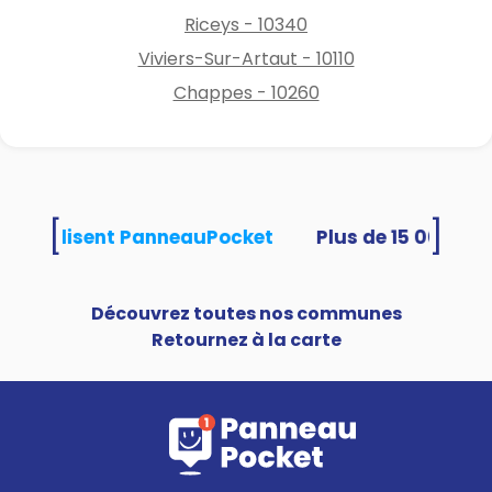
Riceys - 10340
banques exigeront la preuve
du dépôt de plainte pour
Viviers-Sur-Artaut - 10110
instruire votre demande.
Chappes - 10260
Des modèles de messages
frauduleux sont joints à la
présente alerte.
[
]
ités utilisent PanneauPocket
Découvrez toutes nos communes
Retournez à la carte