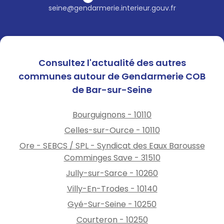
l’arnaque
seine@gendarmerie.interieur.gouv.fr
et avez payé ?
Rassemblez les preuves !
Conservez le message reçu,
Consultez l'actualité des autres
les échanges avec l’escroc
communes autour de Gendarmerie COB
ainsi que toute autre
de Bar-sur-Seine
information que vous avez pu
collecter et qui pourra vous
Bourguignons - 10110
servir pour déposer plainte
auprès des autorités.
Celles-sur-Ource - 10110
Déposez plainte
au
Ore - SEBCS / SPL - Syndicat des Eaux Barousse
commissariat de police ou à
Comminges Save - 31510
la brigade de gendarmerie
ou
Jully-sur-Sarce - 10260
sur le service PERCEVAL
(accessible en ligne).
Villy-En-Trodes - 10140
Contactez votre banque
Gyé-Sur-Seine - 10250
pour essayer de vous faire
Courteron - 10250
rembourser. Certaines