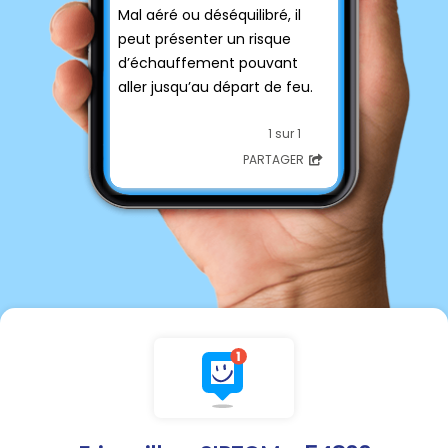
Mal aéré ou déséquilibré, il
peut présenter un risque
d’échauffement pouvant
aller jusqu’au départ de feu.
👉 Pour éviter tout risque,
1 sur 1
adoptez les bons gestes :
PARTAGER
✅ Remuez régulièrement
votre compost pour favoriser
l’aération.
✅ Respectez l’équilibre entre
les matières :
-🌿 50 % de déchets humides
(vos restes de cuisine)
-🍂 50 % de déchets secs
(feuilles mortes, cartons
bruns, petits branchages…)