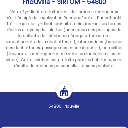
Friauville - SIRTOM - 54800
Votre Syndicat de traitement des ordures ménagères
✅ Surveillez l’humidité : votre
s’est équipé de l’application PanneauPocket. Par cet outil
compost doit être humide
très simple, le syndicat souhaite tenir informés en temps
comme une éponge essorée,
réel les citoyens des alertes (annulation des passages de
mais jamais détrempé.
la collecte des déchets ménagers, fermeture
exceptionnelle de la déchetterie...), informations (horaires
des déchetteries, passage des encombrants...), actualités
🪱N’hésitez pas à l’arroser
(travaux et aménagements à venir, animations mises en
pour les maintenir l’activité
place). Cette solution est gratuite pour les habitants, sans
des insectes.
récolte de données personnelles et sans publicité.
54800 Friauville