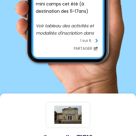
mini camps cet été (à
destination des 11-17ans)
Voir tableau des activités et
modalités d'inscription dans
document ci-joint
1 sur 6
PARTAGER
Mini camps jeunesse pour les
11-17 ans :
CAMP BIBRACTE - 10 au 14
août 2026
- 8 places
restantes - Inscription avant
vendredi 7/08, 12H00
Au programme : à la
découverte de la vie gauloise
– 3 jours ludique à la
découverte du musée avec
un festin gaulois ! Randonnée