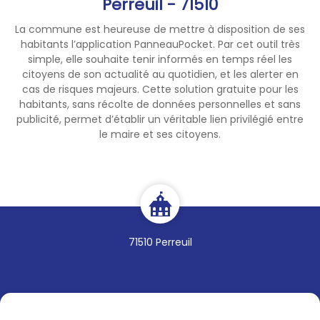
Perreuil - 71510
et une journée à la plage des
La commune est heureuse de mettre à disposition de ses
Settons….
habitants l’application PanneauPocket. Par cet outil très
simple, elle souhaite tenir informés en temps réel les
Inscription et renseignement
citoyens de son actualité au quotidien, et les alerter en
auprès du Guichet Familles
–
cas de risques majeurs. Cette solution gratuite pour les
L’Ecrin - 1 rue Hélène Boucher
habitants, sans récolte de données personnelles et sans
03 85 77 58 97
publicité, permet d’établir un véritable lien privilégié entre
le maire et ses citoyens.
-
familles@ville-lecreusot.fr
Elisa FRANZ
TEL :
03 85 77 59 45
Mail.
familles@ville-
lecreusot.fr
71510 Perreuil
L’Ecrin – 1 rue Hélène Boucher
– 71 200 LE CREUSOT
Tél fixe : 03 85 77 58 97